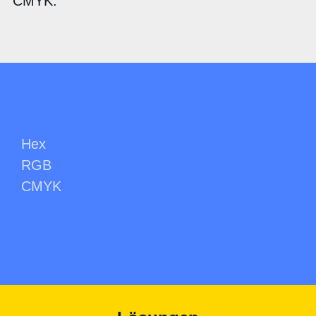
CMYK:
Hex
RGB
CMYK